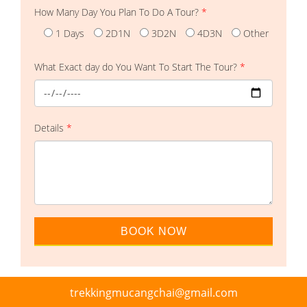
How Many Day You Plan To Do A Tour?
*
1 Days
2D1N
3D2N
4D3N
Other
What Exact day do You Want To Start The Tour?
*
Details
*
trekkingmucangchai@gmail.com