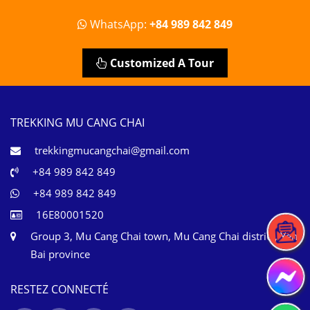
WhatsApp:
+84 989 842 849
Customized A Tour
TREKKING MU CANG CHAI
trekkingmucangchai@gmail.com
+84 989 842 849
+84 989 842 849
16E80001520
Group 3, Mu Cang Chai town, Mu Cang Chai district, Yen
Bai province
RESTEZ CONNECTÉ