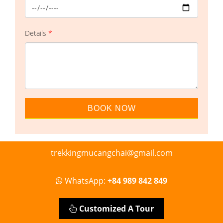
Details
*
trekkingmucangchai@gmail.com
WhatsApp:
+84 989 842 849
Customized A Tour