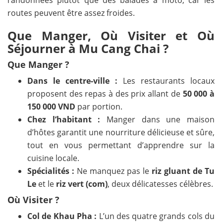
randonnées plutôt que des balades à moto, car les
routes peuvent être assez froides.
Que Manger,
Où
Visiter et Où
Séjourner à Mu Cang Chai ?
Que Manger ?
Dans le centre-ville :
Les restaurants locaux
proposent des repas à des prix allant de
50 000 à
150 000 VND
par portion.
Chez l’habitant :
Manger dans une maison
d’hôtes garantit une nourriture délicieuse et sûre,
tout en vous permettant d’apprendre sur la
cuisine locale.
Spécialités :
Ne manquez pas le
riz gluant de Tu
Le
et le
riz vert (com)
, deux délicatesses célèbres.
Où
Visiter ?
Col de Khau Pha :
L’un des quatre grands cols du