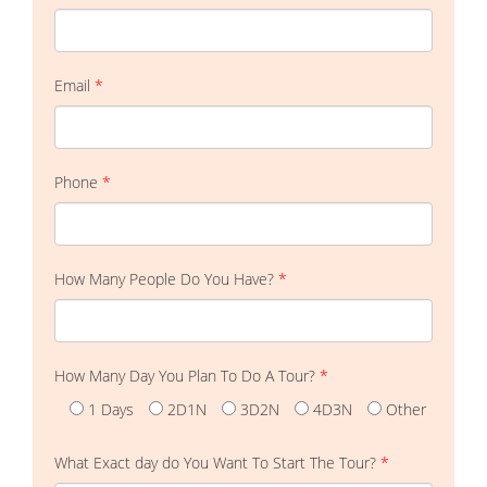
Email
*
Phone
*
How Many People Do You Have?
*
How Many Day You Plan To Do A Tour?
*
1 Days
2D1N
3D2N
4D3N
Other
What Exact day do You Want To Start The Tour?
*