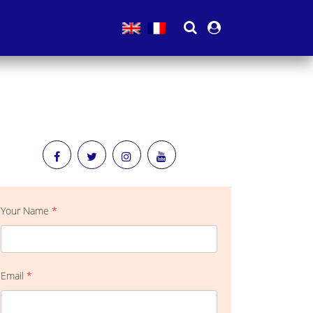
Your Name
*
Email
*