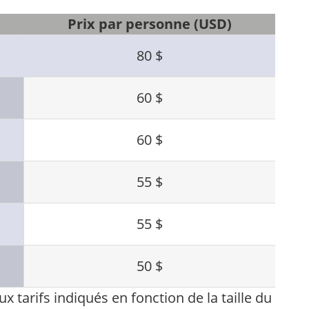
Prix par personne (USD)
80 $
60 $
60 $
55 $
55 $
50 $
x tarifs indiqués en fonction de la taille du