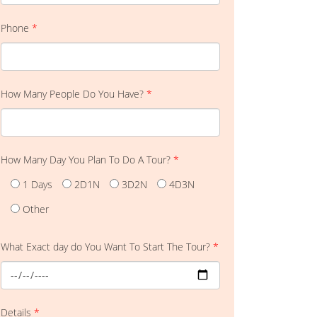
Phone
*
How Many People Do You Have?
*
How Many Day You Plan To Do A Tour?
*
1 Days
2D1N
3D2N
4D3N
Other
What Exact day do You Want To Start The Tour?
*
Details
*