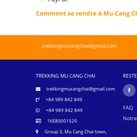
Comment se rendre à Mu Cang Ch
trekkingmucangchai@gmail.com
TREKKING MU CANG CHAI
REST
trekkingmucangchai@gmail.com
+84 989 842 849
FAQ
+84 989 842 849
Notre
16E80001520
Group 3, Mu Cang Chai town,